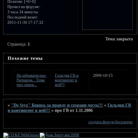
Позитив:
[+0/-0]
Провел на форуме:
3 часа 34 минуты
Последний визит:
2011-11-30 17:17:32
Тема закрыта
Страница:
1
Похожие темы
На забываем про
Гильдия,ГВ и
2006-10-15
Рагнарок... Тема
контингент в
про замок...
ней!!!
»
"De Styx" Борись за правду и сохрани честь!!!
»
Гильдия,ГВ
и контингент в ней!!!
»
про ГВ от 1.11.2006
создать форум бесплатно