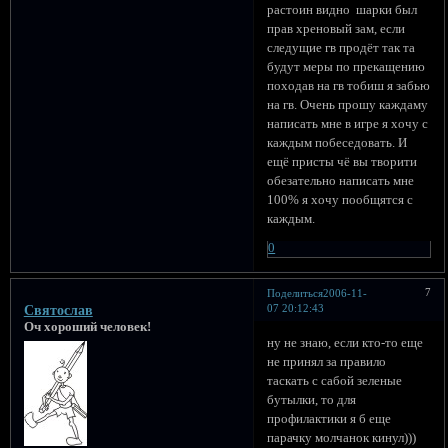
растоин видно шарки был
прав хреновый зам, если
следущие гв продёт так та
будут меры по прекащению
походав на гв тобиш я забью
на гв. Очень прошу каждаму
написать мне в игре я хочу с
каждым побеседовать. И
ещё присты чё вы творити
обезательно написать мне
100% я хочу пообщятся с
каждым.
0
7
Поделиться
2006-11-
07 20:12:43
Святослав
Оч хороший человек!
ну не знаю, если кто-то еще
не принял за правило
таскать с сабой зеленые
бутылки, то для
профилактики я б еще
парачку молчанок кинул)))