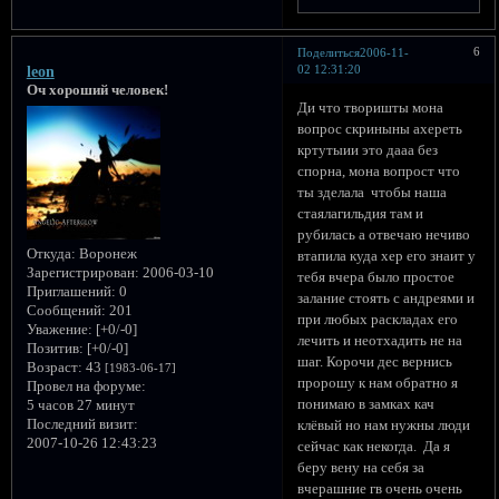
6
Поделиться
2006-11-
02 12:31:20
leon
Оч хороший человек!
Ди что творишты мона
вопрос скриныны ахереть
кртутыии это дааа без
спорна, мона вопрост что
ты зделала чтобы наша
стаялагильдия там и
рубилась а отвечаю нечиво
Откуда:
Воронеж
втапила куда хер его знаит у
Зарегистрирован
: 2006-03-10
тебя вчера было простое
Приглашений:
0
залание стоять с андреями и
Сообщений:
201
при любых раскладах его
Уважение:
[+0/-0]
лечить и неотхадить не на
Позитив:
[+0/-0]
шаг. Корочи дес вернись
Возраст:
43
[1983-06-17]
пророшу к нам обратно я
Провел на форуме:
понимаю в замках кач
5 часов 27 минут
Последний визит:
клёвый но нам нужны люди
2007-10-26 12:43:23
сейчас как некогда. Да я
беру вену на себя за
вчерашние гв очень очень