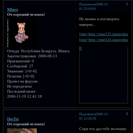
1
Поделиться
2006-11-
01 23:19:01
Mince
Оч хороший человек!
Ну можно и поговорить
наверно...
[img=http://img235.imageshack.
[img=http://img524.imageshack.
0
Откуда:
Республика Беларусь. Минск.
Зарегистрирован
: 2006-08-13
Приглашений:
0
Сообщений:
27
Уважение:
[+0/-0]
Позитив:
[+0/-0]
Провел на форуме:
Не определено
Последний визит:
2006-11-19 12:41:18
2
Поделиться
2006-11-
01 23:26:50
DesTri
Оч хороший человек!
Сори что дал тебе молчанку