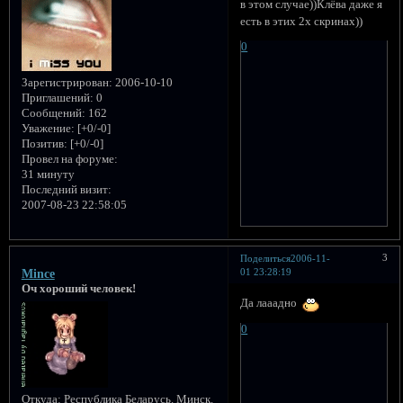
в этом случае))Клёва даже я
есть в этих 2х скринах))
0
Зарегистрирован
: 2006-10-10
Приглашений:
0
Сообщений:
162
Уважение:
[+0/-0]
Позитив:
[+0/-0]
Провел на форуме:
31 минуту
Последний визит:
2007-08-23 22:58:05
3
Поделиться
2006-11-
01 23:28:19
Mince
Оч хороший человек!
Да лааадно
0
Откуда:
Республика Беларусь. Минск.