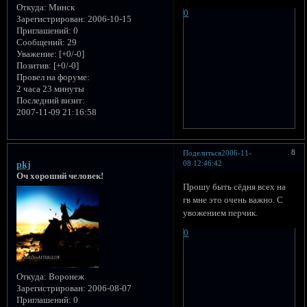
Откуда:
Минск
0
Зарегистрирован
: 2006-10-15
Приглашений:
0
Сообщений:
29
Уважение:
[+0/-0]
Позитив:
[+0/-0]
Провел на форуме:
2 часа 23 минуты
Последний визит:
2007-11-09 21:16:58
8
Поделиться
2006-11-
08 12:46:42
pkj
Оч хороший человек!
Прошу быть сёдня всех на
гв мне это очень важно. С
увожением перчик.
0
Откуда:
Воронеж
Зарегистрирован
: 2006-08-07
Приглашений:
0