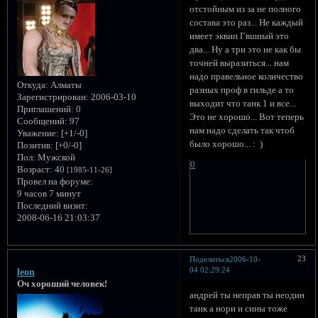
отстойным из за не полного
состава это раз... Не каждый
имеет эквип Гвшный это
два... Ну а три это не как бы
точней выразиться... нам
надо правельное количество
Откуда:
Алматы
разных проф в гильде а то
Зарегистрирован
: 2006-03-10
выходит что танк 1 и все...
Приглашений:
0
Это не хорошо... Вот теперь
Сообщений:
97
нам надо сделать так чтоб
Уважение:
[+1/-0]
было хорошо... : )
Позитив:
[+0/-0]
Пол:
Мужской
0
Возраст:
40
[1985-11-26]
Провел на форуме:
9 часов 7 минут
Последний визит:
2008-06-16 21:03:37
23
Поделиться
2006-10-
04 02:29:24
leon
Оч хороший человек!
андрей ты неправ ты неодин
танк а нори и сины тоже