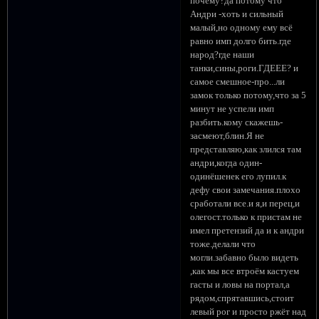
почему?да потому что
Андри -хоть и сильный
малый,но одному ему всё
равно имп долго бить.где
народ?где наши
танки,сины,роги.ГДЕЕЕ? и
самое смешное-про...ли
замок только потому,что за 5
минут не успели имп
разбить.кому скажешь-
засмеют,блин.Я не
представляю,как злился там
андри,когда один-
одинёшенек его лупил.к
дефу свои замечания.плохо
сработали все.и я,и перец,и
олегост.только к пристам не
имел претензий да и к андри
тоже.делали что
могли.забавно было видеть
,как мы все втроём кастуем
гасты и ловы на портал,а
рядом,спрятавшись,стоит
левый рог и просто ржёт над