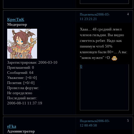
4
Поделиться
2006-03-
11 23:21:21
КресТиК
Модератор
Хааа.... 48 средний левел
членов гильдии. Вы видно
смеетесь ребят. Надо как
пинимум чтоб 50%
клановцев были 80+.... А вы:
"замок нужен" =D
Зарегистрирован
: 2006-03-10
0
Приглашений:
0
Сообщений:
64
Уважение:
[+0/-0]
Позитив:
[+0/-0]
Провел на форуме:
Не определено
Последний визит:
2006-08-11 11:37:19
5
Поделиться
2006-03-
12 00:49:58
eFka
Администратор