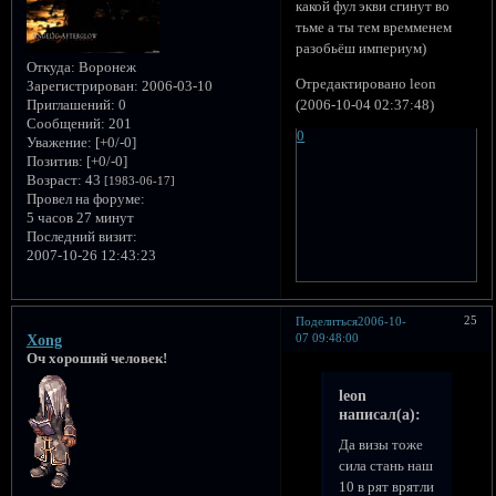
какой фул экви сгинут во
тьме а ты тем времменем
разобьёш империум)
Откуда:
Воронеж
Отредактировано leon
Зарегистрирован
: 2006-03-10
(2006-10-04 02:37:48)
Приглашений:
0
Сообщений:
201
0
Уважение:
[+0/-0]
Позитив:
[+0/-0]
Возраст:
43
[1983-06-17]
Провел на форуме:
5 часов 27 минут
Последний визит:
2007-10-26 12:43:23
25
Поделиться
2006-10-
07 09:48:00
Xong
Оч хороший человек!
leon
написал(а):
Да визы тоже
сила стань наш
10 в рят врятли