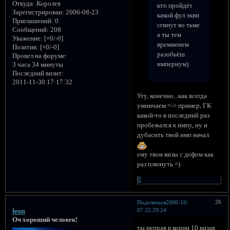
Откуда:
Королев
кто пройдёт
Зарегистрирован
: 2006-08-23
какой фул экви
Приглашений:
0
сгинут во тьме
Сообщений:
208
а ты тем
Уважение:
[+0/-0]
времменем
Позитив:
[+0/-0]
разобьёш
Провел на форуме:
империум)
3 часа 34 минуты
Последний визит:
2011-11-30 17:17:32
Угу, конечно...как всегда
умничаем =-> пример, ГК
какой-то в последний раз
пробежался к импу, ну и
дубасить твой имп начал
ему твои визы с дефом как
раз плюнуть =)
0
26
Поделиться
2006-10-
07 22:29:24
leon
Оч хороший человек!
ты неправ в корни 10 визав