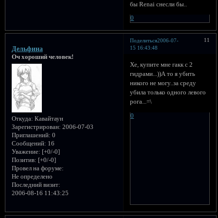
бы Renai снесли бы..
0
11
Поделиться
2006-07-
15 16:43:48
Дельфина
Оч хороший человек!
Хе, купите мне гакк с 2
гидрами...))А то я убить
никого не могу..за среду
убила только одного левого
рога...=\
0
Откуда:
Кавайтаун
Зарегистрирован
: 2006-07-03
Приглашений:
0
Сообщений:
16
Уважение:
[+0/-0]
Позитив:
[+0/-0]
Провел на форуме:
Не определено
Последний визит:
2006-08-16 11:43:25