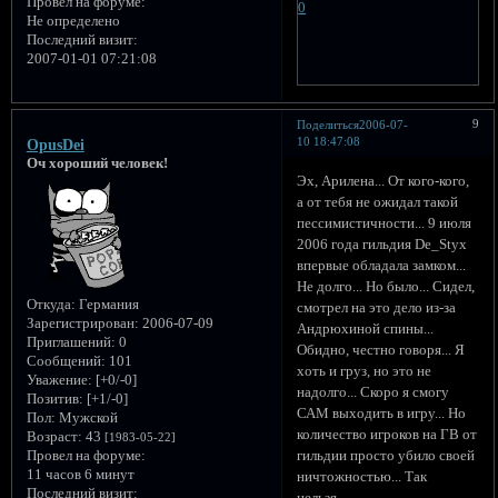
Провел на форуме:
0
Не определено
Последний визит:
2007-01-01 07:21:08
9
Поделиться
2006-07-
10 18:47:08
OpusDei
Оч хороший человек!
Эх, Арилена... От кого-кого,
а от тебя не ожидал такой
пессимистичности... 9 июля
2006 года гильдия De_Styx
впервые обладала замком...
Не долго... Но было... Сидел,
Откуда:
Германия
смотрел на это дело из-за
Зарегистрирован
: 2006-07-09
Андрюхиной спины...
Приглашений:
0
Обидно, честно говоря... Я
Сообщений:
101
хоть и груз, но это не
Уважение:
[+0/-0]
надолго... Скоро я смогу
Позитив:
[+1/-0]
САМ выходить в игру... Но
Пол:
Мужской
количество игроков на ГВ от
Возраст:
43
[1983-05-22]
гильдии просто убило своей
Провел на форуме:
11 часов 6 минут
ничтожностью... Так
Последний визит:
нельзя...