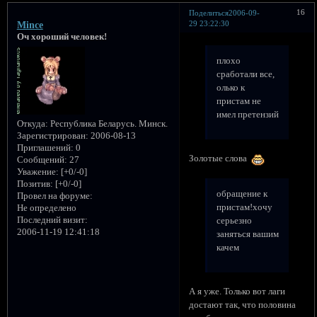
16
Поделиться
2006-09-
29 23:22:30
Mince
Оч хороший человек!
плохо
сработали все,
олько к
пристам не
имел претензий
Откуда:
Республика Беларусь. Минск.
Зарегистрирован
: 2006-08-13
Приглашений:
0
Золотые слова
Сообщений:
27
Уважение:
[+0/-0]
Позитив:
[+0/-0]
обращение к
Провел на форуме:
пристам!хочу
Не определено
Последний визит:
серьезно
2006-11-19 12:41:18
заняться вашим
качем
А я уже. Только вот лаги
достают так, что половина