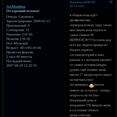
12
Поделиться
2006-09-
28 13:54:01
SexMashina
Оч хороший человек!
в общем пока идёт
Откуда:
Снежинск
профилактика
Зарегистрирован
: 2006-03-12
серверов,изложу пару своих
Приглашений:
0
мыслишек.итак-первое-и
Сообщений:
31
Уважение:
[+0/-0]
самое главное!Я
Позитив:
[+0/-0]
ВЕРНУЛСЯ!!!!!!и очень рад
Пол:
Мужской
всех вас видеть.правда из
Возраст:
40
[1985-09-08]
былого первого
Провел на форуме:
состава,который я знал
2 часа 44 минуты
раньше и с которым прошёл
Последний визит:
от самых истоков (андри
2007-08-29 12:20:55
думаю ещё помнит меня
магом 17 лвл,которого качал
на паучках,тихо
посмеиваясь
)почти
никого не осталось...теперь
второе-если честно-
вчерашний день и
вчерашнее ГВ ввергло меня
в состояние лёгкого
шока.отвечаю