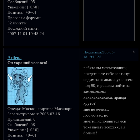
Сообщений:
95
Уважение:
[+0/-0]
Позитив:
[+0/-0]
Провел на форуме:
32 минуты
Последний визит:
2007-11-01 19:48:24
8
Поделиться
2006-03-
18 19:19:35
Arilena
Оч хороший человек!
ребята вы мечтателииии,
представьте себе картину:
сидим за компами, уже всем
под 90, и решаем пойти за
замкоммммм
хахахахахахаха, правда
круто?
Откуда:
Москва, квартира Масанори
мне не очень...
Зарегистрирован
: 2006-03-16
люблю вас, но
Приглашений:
0
мечты...исполняться еси
Сообщений:
58
тока качать всехххх, а я
Уважение:
[+0/-0]
больна!
Позитив:
[+0/-0]