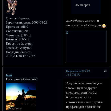
ты неправ
Откуда:
Королев
данса\бард с сагом тя и
Зарегистрирован
: 2006-08-23
заткнет со всей гильдией
Приглашений:
0
Сообщений:
208
0
Уважение:
[+0/-0]
Позитив:
[+0/-0]
Провел на форуме:
3 часа 34 минуты
Последний визит:
2011-11-30 17:17:32
28
Поделиться
2006-10-
15 17:35:50
leon
Оч хороший человек!
Андрей ты понимаиш для
этого и нужны другие
специальности чтобы
бороться всякими
сложнасями или с другими
профами для облегчения