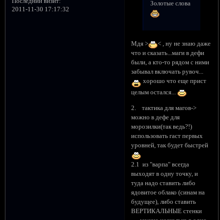
Последний визит:
Золотые слова
2011-11-30 17:17:32
Мдя >
< , ну не знаю даже
что и сказать...маги в дефи
были, а кто-то рядом с ними
забывал включать рувоч...
хорошо что еще прист
целым остался...
2. тактика для магов->
можно в дефе для
морозилки(так ведь?!)
использовать гаст первых
уровней, так будет быстрей
2.1 из "варпа" всегда
выходят в одну точку, и
туда надо ставить либо
ядовитое облако (синам на
будущее), либо ставить
ВЕРТИКАЛЬНЫЕ стенки