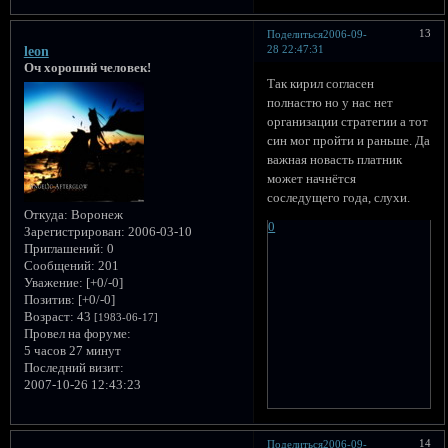
13
Поделиться
2006-09-
28 22:47:31
leon
Оч хороший человек!
Так кирил согласен
полнастю но у нас нет
организации стратегии а тот
син мог пройти и раньше. Да
важная новасть платник
может начнётся
соследущего года, слухи.
Откуда:
Воронеж
0
Зарегистрирован
: 2006-03-10
Приглашений:
0
Сообщений:
201
Уважение:
[+0/-0]
Позитив:
[+0/-0]
Возраст:
43
[1983-06-17]
Провел на форуме:
5 часов 27 минут
Последний визит:
2007-10-26 12:43:23
14
Поделиться
2006-09-