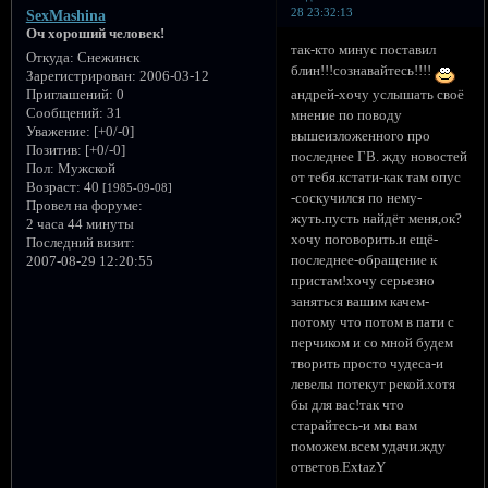
28 23:32:13
SexMashina
Оч хороший человек!
так-кто минус поставил
Откуда:
Снежинск
блин!!!сознавайтесь!!!!
Зарегистрирован
: 2006-03-12
Приглашений:
0
андрей-хочу услышать своё
Сообщений:
31
мнение по поводу
Уважение:
[+0/-0]
вышеизложенного про
Позитив:
[+0/-0]
последнее ГВ. жду новостей
Пол:
Мужской
от тебя.кстати-как там опус
Возраст:
40
[1985-09-08]
-соскучился по нему-
Провел на форуме:
жуть.пусть найдёт меня,ок?
2 часа 44 минуты
хочу поговорить.и ещё-
Последний визит:
последнее-обращение к
2007-08-29 12:20:55
пристам!хочу серьезно
заняться вашим качем-
потому что потом в пати с
перчиком и со мной будем
творить просто чудеса-и
левелы потекут рекой.хотя
бы для вас!так что
старайтесь-и мы вам
поможем.всем удачи.жду
ответов.ExtazY