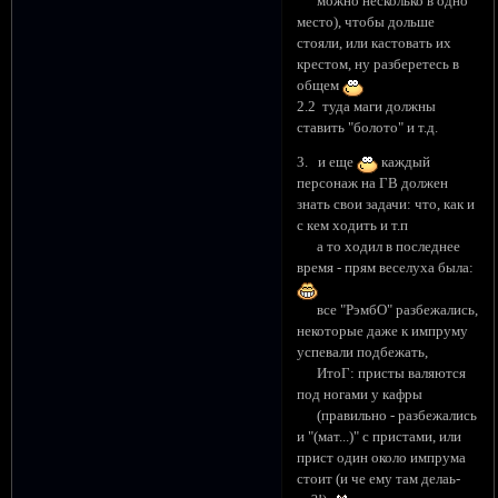
можно несколько в одно
место), чтобы дольше
стояли, или кастовать их
крестом, ну разберетесь в
общем
2.2 туда маги должны
ставить "болото" и т.д.
3. и еще
каждый
персонаж на ГВ должен
знать свои задачи: что, как и
с кем ходить и т.п
а то ходил в последнее
время - прям веселуха была:
все "РэмбО" разбежались,
некоторые даже к импруму
успевали подбежать,
ИтоГ: присты валяются
под ногами у кафры
(правильно - разбежались
и "(мат...)" с пристами, или
прист один около импрума
стоит (и че ему там делаь-