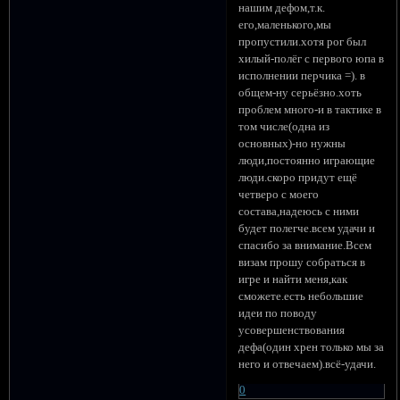
нашим дефом,т.к.
его,маленького,мы
пропустили.хотя рог был
хилый-полёг с первого юпа в
исполнении перчика =). в
общем-ну серьёзно.хоть
проблем много-и в тактике в
том числе(одна из
основных)-но нужны
люди,постоянно играющие
люди.скоро придут ещё
четверо с моего
состава,надеюсь с ними
будет полегче.всем удачи и
спасибо за внимание.Всем
визам прошу собраться в
игре и найти меня,как
сможете.есть небольшие
идеи по поводу
усовершенствования
дефа(один хрен только мы за
него и отвечаем).всё-удачи.
0