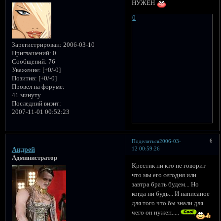
НУЖЕН
0
Зарегистрирован
: 2006-03-10
Приглашений:
0
Сообщений:
76
Уважение:
[+0/-0]
Позитив:
[+0/-0]
Провел на форуме:
41 минуту
Последний визит:
2007-11-01 00:52:23
6
Поделиться
2006-03-
12 00:59:26
Андрей
Администратор
Крестик ни кто не говорит
что мы его сегодня или
завтра брать будем... Но
когда ни будь... И написаное
для того что бы знали для
чего он нужен.....