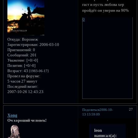
гаст и пусть любова хер
пройдёт он уверин на 90%
0
Откуда:
Воронеж
Зарегистрирован
: 2006-03-10
Приглашений:
0
Сообщений:
201
Уважение:
[+0/-0]
Позитив:
[+0/-0]
Возраст:
43
[1983-06-17]
Провел на форуме:
5 часов 27 минут
Последний визит:
2007-10-26 12:43:23
27
Поделиться
2006-10-
13 13:59:09
Xong
Оч хороший человек!
leon
написал(а):