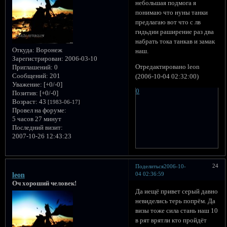
небольшая подмога я
понимаю что нуны танки
предлагаю вот что с лв
гидьдии раширение раз два
набрать тока танкав и замак
Откуда:
Воронеж
наш.
Зарегистрирован
: 2006-03-10
Отредактировано leon
Приглашений:
0
Сообщений:
201
(2006-10-04 02:32:00)
Уважение:
[+0/-0]
0
Позитив:
[+0/-0]
Возраст:
43
[1983-06-17]
Провел на форуме:
5 часов 27 минут
Последний визит:
2007-10-26 12:43:23
24
Поделиться
2006-10-
04 02:36:59
leon
Оч хороший человек!
Да иещё привет серый давно
невиделись терь попрём. Да
визы тоже сила стань наш 10
в рят врятли кто пройдёт