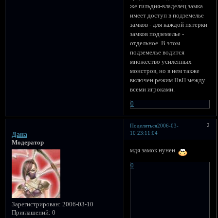
же гильдия-владелец замка
имеет доступ в подземелье
замков - для каждой пятерки
замков подземелье -
отдельное. В этом
подземелье водится
множество усиленных
монстров, но в нем также
включен режим ПвП между
всеми игроками.
0
2
Поделиться
2006-03-
10 23:11:04
Дана
Модератор
мдя замок нунен
0
Зарегистрирован
: 2006-03-10
Приглашений:
0