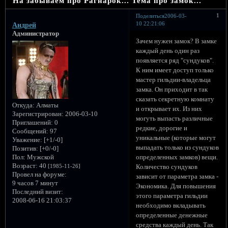
На забываем про Рагнарок... Тема про замок...
1
Поделиться
2006-03-
10 22:21:06
Андрей
Администратор
Зачем нужен замок? В замке
каждый день один раз
появляется ряд "сундуков".
К ним имеет доступ только
мастер гильдии-владельца
замка. Он приходит в так
сказать секретную комнату
Откуда:
Алматы
и открывает их. Из них
Зарегистрирован
: 2006-03-10
могуть выпаcть различные
Приглашений:
0
редкие, дорогие и
Сообщений:
97
уникальные (которые могут
Уважение:
[+1/-0]
выпадать только из сундуков
Позитив:
[+0/-0]
Пол:
Мужской
определенных замков) вещи.
Возраст:
40
[1985-11-26]
Количество сундуков
Провел на форуме:
зависит от параметра замка -
9 часов 7 минут
Экономика. Для повышения
Последний визит:
этого параметра гильдии
2008-06-16 21:03:37
необходимо вкладывать
определенные денежные
средства каждый день. Так