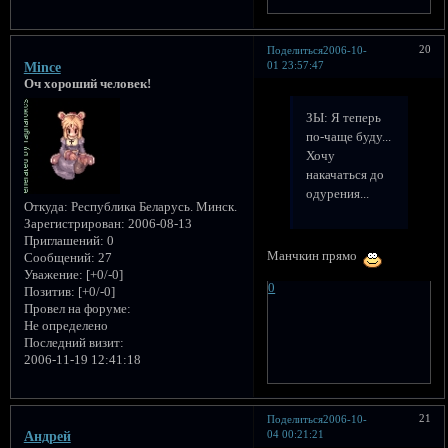
20
Поделиться
2006-10-
01 23:57:47
Mince
Оч хороший человек!
ЗЫ: Я теперь
по-чаще буду...
Хочу
накачаться до
одурения...
Откуда:
Республика Беларусь. Минск.
Зарегистрирован
: 2006-08-13
Приглашений:
0
Манчкин прямо
Сообщений:
27
Уважение:
[+0/-0]
0
Позитив:
[+0/-0]
Провел на форуме:
Не определено
Последний визит:
2006-11-19 12:41:18
21
Поделиться
2006-10-
04 00:21:21
Андрей