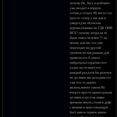
почему.De_Styx в рейтинге
уже входит в первую
сотню,а точнее 98 место-это
просто супер.у нас,как я
увидел,уже неплохие
игроки,сильные.но ГДЕ ОНИ
ВСЕ? почему вчера на гв
было опять человек 7? по
моему для нас это уже
переходит на другой
уровень-не как раньше,для
прикола,что б опыта
набраться,а серьёзно.кто
ходит на гв-знает,что
каждый раз,хотя бы разочек
но до импа мы доходим-это
уже что то.значит
можем,значит умеем.Но
вчера я просто выпал-дошли
до импа в пустом замке-
времени много,стоим в дефе
с визами и пристом,андри
бьёт имп-и теряем замок-