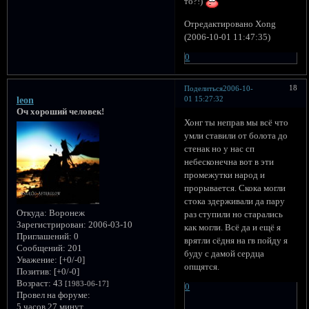
то?!)
Отредактировано Xong
(2006-10-01 11:47:35)
0
18
Поделиться
2006-10-
01 15:27:32
leon
Оч хороший человек!
Хонг ты неправ мы всё что
умли ставили от болота до
стенак но у нас сп
небесконечна вот в эти
промежутки народ и
прорывается. Скока могли
стока здерживали да пару
Откуда:
Воронеж
раз ступили но старались
Зарегистрирован
: 2006-03-10
как могли. Всё да и ещё я
Приглашений:
0
врятли сёдня на гв пойду я
Сообщений:
201
буду с дамой сердца
Уважение:
[+0/-0]
опщятся.
Позитив:
[+0/-0]
Возраст:
43
[1983-06-17]
0
Провел на форуме:
5 часов 27 минут