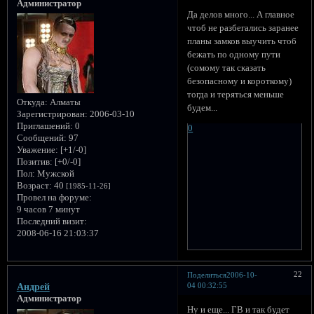
Администратор
Да делов много... А главное
чтоб не разбегались заранее
планы замков выучить чтоб
бежать по одному пути
(сомому так сказать
безопасному и короткому)
тогда и теряться меньше
Откуда:
Алматы
будем...
Зарегистрирован
: 2006-03-10
Приглашений:
0
0
Сообщений:
97
Уважение:
[+1/-0]
Позитив:
[+0/-0]
Пол:
Мужской
Возраст:
40
[1985-11-26]
Провел на форуме:
9 часов 7 минут
Последний визит:
2008-06-16 21:03:37
22
Поделиться
2006-10-
04 00:32:55
Андрей
Администратор
Ну и еще... ГВ и так будет