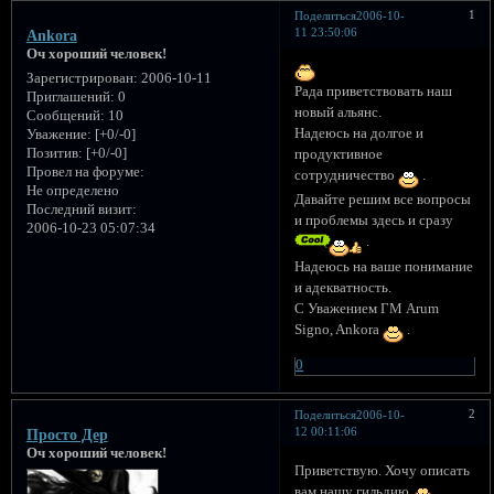
1
Поделиться
2006-10-
11 23:50:06
Ankora
Оч хороший человек!
Зарегистрирован
: 2006-10-11
Рада приветствовать наш
Приглашений:
0
новый альянс.
Сообщений:
10
Надеюсь на долгое и
Уважение:
[+0/-0]
Позитив:
[+0/-0]
продуктивное
Провел на форуме:
сотрудничество
.
Не определено
Давайте решим все вопросы
Последний визит:
и проблемы здесь и сразу
2006-10-23 05:07:34
.
Надеюсь на ваше понимание
и адекватность.
С Уважением ГМ Arum
Signo, Ankora
.
0
2
Поделиться
2006-10-
12 00:11:06
Просто Дер
Оч хороший человек!
Приветствую. Хочу описать
вам нашу гильдию