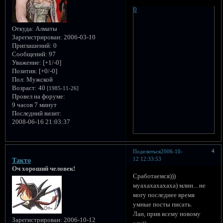
0
Откуда:
Алматы
Зарегистрирован
: 2006-03-10
Приглашений:
0
Сообщений:
97
Уважение:
[+1/-0]
Позитив:
[+0/-0]
Пол:
Мужской
Возраст:
40
[1985-11-26]
Провел на форуме:
9 часов 7 минут
Последний визит:
2008-06-16 21:03:37
4
Поделиться
2006-10-
12 12:33:53
Такто
Оч хороший человек!
Сработаемся)))
муахахахахаха) млин... не
могу последнее время
умные посты писать.
Лан, прив всему новому
Зарегистрирован
: 2006-10-12