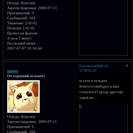
Откуда:
Королев
Зарегистрирован
: 2006-07-11
Приглашений:
0
Сообщений:
164
Уважение:
[+0/-0]
Позитив:
[+0/-0]
Провел на форуме:
4 часа 7 минут
Последний визит:
2007-07-07 18:34:44
9
Поделиться
2006-10-
13 08:42:52
mistes
Оч хороший человек!
кстати а гильдия
InчегототамSigno к вам
относится? вроде крестик
такой же....
0
Откуда:
Королев
Зарегистрирован
: 2006-07-11
Приглашений:
0
Сообщений:
164