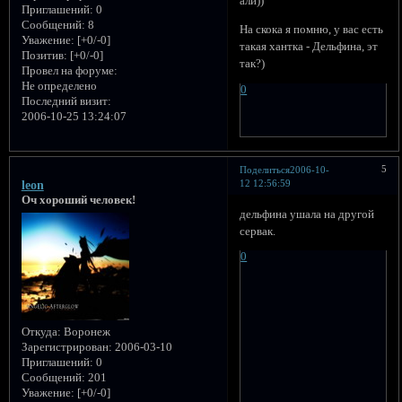
али))
Приглашений:
0
Сообщений:
8
На скока я помню, у вас есть
Уважение:
[+0/-0]
такая хантка - Дельфина, эт
Позитив:
[+0/-0]
так?)
Провел на форуме:
Не определено
0
Последний визит:
2006-10-25 13:24:07
5
Поделиться
2006-10-
12 12:56:59
leon
Оч хороший человек!
дельфина ушала на другой
сервак.
0
Откуда:
Воронеж
Зарегистрирован
: 2006-03-10
Приглашений:
0
Сообщений:
201
Уважение:
[+0/-0]