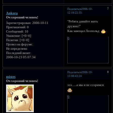
7
Поделиться
2006-10-
12 19:22:35
Ankora
Оч хороший человек!
"Ребята давайте жить
Зарегистрирован
: 2006-10-11
дружно!"
Приглашений:
0
Как завещал Леопольд
.
Сообщений:
10
Уважение:
[+0/-0]
0
Позитив:
[+0/-0]
Провел на форуме:
Не определено
Последний визит:
2006-10-23 05:07:34
8
Поделиться
2006-10-
13 08:43:24
mistes
Оч хороший человек!
эээ......а мы и не ссоримся
0