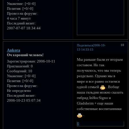
Уважение:
[+0/-0]
Позитив:
[+0/-0]
Провел на форуме:
4 часа 7 минут
Последний визит:
2007-07-07 18:34:44
10
Поделиться
2006-10-
13 14:33:15
Ankora
Оч хороший человек!
Мы раньше были ее вторым
Зарегистрирован
: 2006-10-11
составом. Но так
Приглашений:
0
получилось, что мы теперь
Сообщений:
10
раздельно. Однако мы в
Уважение:
[+0/-0]
Позитив:
[+0/-0]
мире и все равно остаемся
Провел на форуме:
одной семьей
. Вобще
Не определено
наша гильдия можно сказать
Последний визит:
гибрид InHocSigno и
2006-10-23 05:07:34
Gladsheim + еще наши
собственные воспитанники
.
0