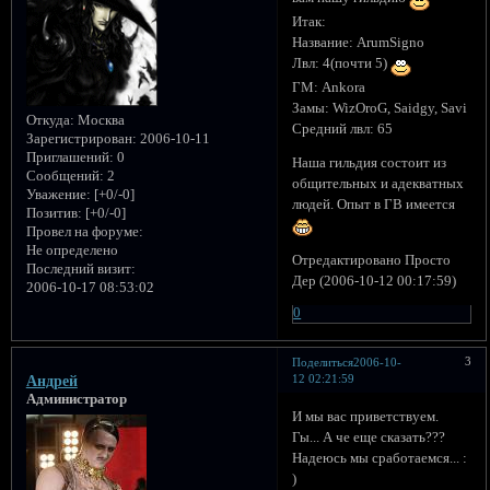
Итак:
Название: ArumSigno
Лвл: 4(почти 5)
ГМ: Ankora
Замы: WizOroG, Saidgy, Savi
Откуда:
Москва
Средний лвл: 65
Зарегистрирован
: 2006-10-11
Приглашений:
0
Наша гильдия состоит из
Сообщений:
2
общительных и адекватных
Уважение:
[+0/-0]
людей. Опыт в ГВ имеется
Позитив:
[+0/-0]
Провел на форуме:
Не определено
Отредактировано Просто
Последний визит:
Дер (2006-10-12 00:17:59)
2006-10-17 08:53:02
0
3
Поделиться
2006-10-
12 02:21:59
Андрей
Администратор
И мы вас приветствуем.
Гы... А че еще сказать???
Надеюсь мы сработаемся... :
)