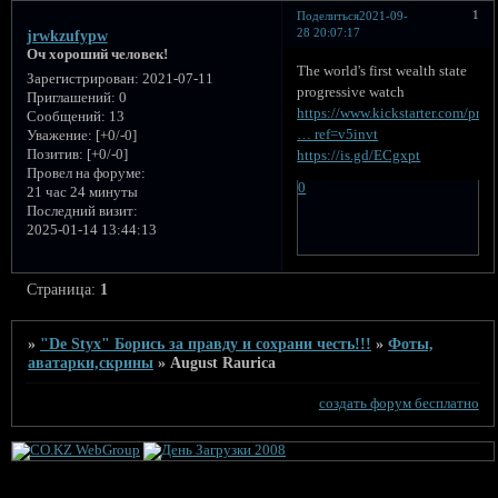
1
Поделиться
2021-09-
28 20:07:17
jrwkzufypw
Оч хороший человек!
The world's first wealth state
Зарегистрирован
: 2021-07-11
progressive watch
Приглашений:
0
https://www.kickstarter.com/proj
Сообщений:
13
… ref=v5invt
Уважение:
[+0/-0]
Позитив:
[+0/-0]
https://is.gd/ECgxpt
Провел на форуме:
0
21 час 24 минуты
Последний визит:
2025-01-14 13:44:13
Страница:
1
»
"De Styx" Борись за правду и сохрани честь!!!
»
Фоты,
аватарки,скрины
»
August Raurica
создать форум бесплатно