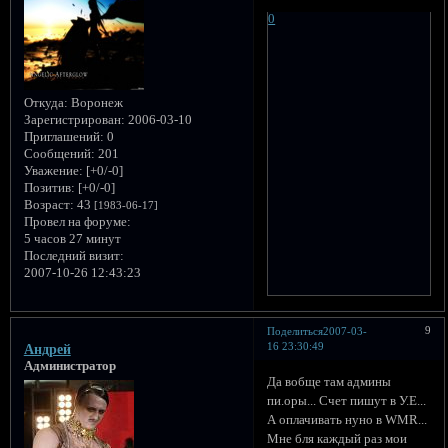
0
Откуда:
Воронеж
Зарегистрирован
: 2006-03-10
Приглашений:
0
Сообщений:
201
Уважение:
[+0/-0]
Позитив:
[+0/-0]
Возраст:
43
[1983-06-17]
Провел на форуме:
5 часов 27 минут
Последний визит:
2007-10-26 12:43:23
9
Поделиться
2007-03-
16 23:30:49
Андрей
Администратор
Да вобще там админы
пи.оры... Счет пишут в У.Е...
А оплачивать нуно в WMR...
Мне бля каждый раз мои