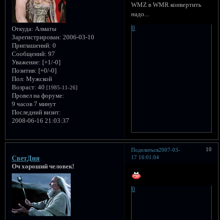
WMZ в WMR конвертить
надо...
0
Откуда:
Алматы
Зарегистрирован
: 2006-03-10
Приглашений:
0
Сообщений:
97
Уважение:
[+1/-0]
Позитив:
[+0/-0]
Пол:
Мужской
Возраст:
40
[1985-11-26]
Провел на форуме:
9 часов 7 минут
Последний визит:
2008-06-16 21:03:37
10
Поделиться
2007-03-
17 16:01:04
CветДня
Оч хороший человек!
0