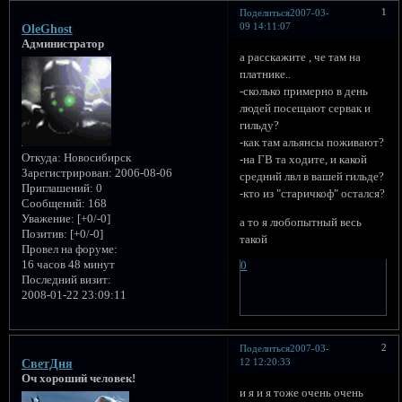
1
Поделиться
2007-03-
09 14:11:07
OleGhost
Администратор
а расскажите , че там на
платнике..
-сколько примерно в день
людей посещают сервак и
гильду?
-как там альянсы поживают?
Откуда:
Новосибирск
-на ГВ та ходите, и какой
Зарегистрирован
: 2006-08-06
средний лвл в вашей гильде?
Приглашений:
0
-кто из "старичкоф" остался?
Сообщений:
168
Уважение:
[+0/-0]
а то я любопытный весь
Позитив:
[+0/-0]
такой
Провел на форуме:
16 часов 48 минут
0
Последний визит:
2008-01-22 23:09:11
2
Поделиться
2007-03-
12 12:20:33
CветДня
Оч хороший человек!
и я и я тоже очень очень