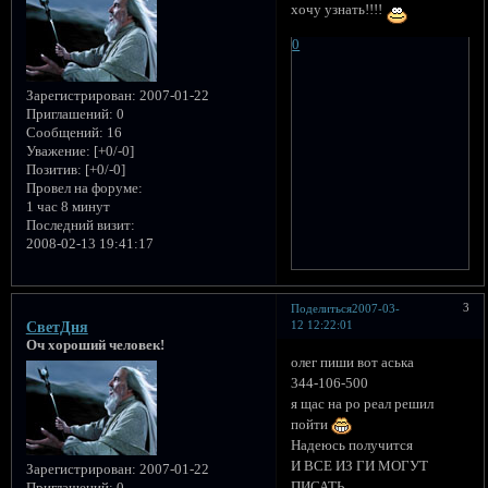
хочу узнать!!!!
0
Зарегистрирован
: 2007-01-22
Приглашений:
0
Сообщений:
16
Уважение:
[+0/-0]
Позитив:
[+0/-0]
Провел на форуме:
1 час 8 минут
Последний визит:
2008-02-13 19:41:17
3
Поделиться
2007-03-
12 12:22:01
CветДня
Оч хороший человек!
олег пиши вот аська
344-106-500
я щас на ро реал решил
пойти
Надеюсь получится
И ВСЕ ИЗ ГИ МОГУТ
Зарегистрирован
: 2007-01-22
ПИСАТЬ