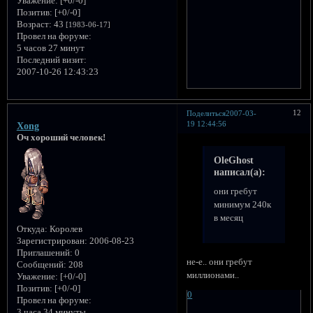
Уважение:
[+0/-0]
Позитив:
[+0/-0]
Возраст:
43
[1983-06-17]
Провел на форуме:
5 часов 27 минут
Последний визит:
2007-10-26 12:43:23
12
Поделиться
2007-03-
19 12:44:56
Xong
Оч хороший человек!
OleGhost
написал(а):
они гребут
минимум 240к
в месяц
Откуда:
Королев
Зарегистрирован
: 2006-08-23
Приглашений:
0
не-е.. они гребут
Сообщений:
208
миллионами..
Уважение:
[+0/-0]
Позитив:
[+0/-0]
0
Провел на форуме:
3 часа 34 минуты