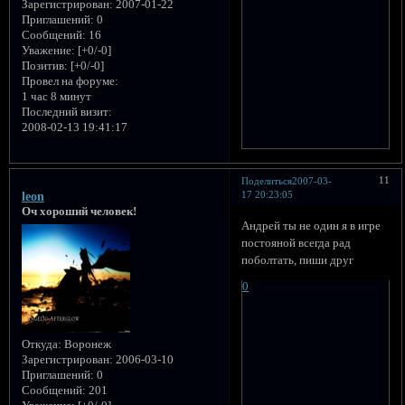
Зарегистрирован
: 2007-01-22
Приглашений:
0
Сообщений:
16
Уважение:
[+0/-0]
Позитив:
[+0/-0]
Провел на форуме:
1 час 8 минут
Последний визит:
2008-02-13 19:41:17
11
Поделиться
2007-03-
17 20:23:05
leon
Оч хороший человек!
Андрей ты не один я в игре
постояной всегда рад
поболтать, пиши друг
0
Откуда:
Воронеж
Зарегистрирован
: 2006-03-10
Приглашений:
0
Сообщений:
201