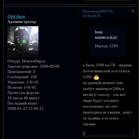
6
Поделиться
2007-03-
13 06:40:35
OleGhost
Администратор
leon
написал(а):
Народу 1200
Откуда:
Новосибирск
а было 3500 на ГВ .. видимо
Зарегистрирован
: 2006-08-06
ботов выкосили и осталось
Приглашений:
0
1200
Сообщений:
168
Уважение:
[+0/-0]
на данный момент они
Позитив:
[+0/-0]
гребут минимум 240к в
Провел на форуме:
месяц (с хаоса) .. ток вот
16 часов 48 минут
люди будут уходить
Последний визит:
постепенно, на счет
2008-01-22 23:09:11
приходить не уверин.. ищут
та халявы, а ее огого
сколько.
0