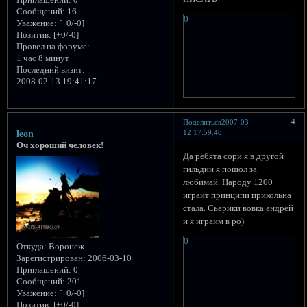
Приглашений:
0
Сообщений:
16
0
Уважение:
[+0/-0]
Позитив:
[+0/-0]
Провел на форуме:
1 час 8 минут
Последний визит:
2008-02-13 19:41:17
4
Поделиться
2007-03-
12 17:59:48
leon
Оч хороший человек!
Да ребята сори я в другой
гильдии я пошол за
любимай. Народу 1200
играит принципи прикольна
стала. Сьарики вовка андрей
и я играим в ро)
0
Откуда:
Воронеж
Зарегистрирован
: 2006-03-10
Приглашений:
0
Сообщений:
201
Уважение:
[+0/-0]
Позитив:
[+0/-0]