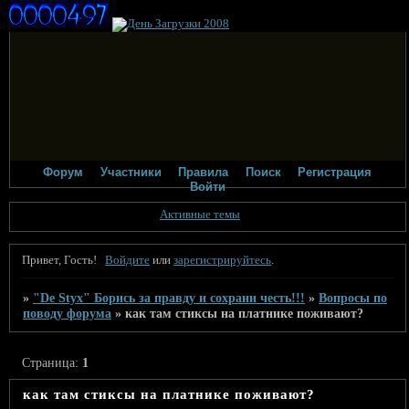
Форум
Участники
Правила
Поиск
Регистрация
Войти
Активные темы
Привет, Гость!
Войдите
или
зарегистрируйтесь
.
»
"De Styx" Борись за правду и сохрани честь!!!
»
Вопросы по
поводу форума
»
как там стиксы на платнике поживают?
Страница:
1
как там стиксы на платнике поживают?