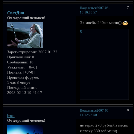
7
Поделиться
2007-03-
13 16:03:57
CветДня
Оч хороший человек!
Эх мнебы 240к в месяц))
0
Зарегистрирован
: 2007-01-22
Приглашений:
0
Сообщений:
16
Уважение:
[+0/-0]
Позитив:
[+0/-0]
Провел на форуме:
1 час 8 минут
Последний визит:
2008-02-13 19:41:17
8
Поделиться
2007-03-
14 12:28:50
leon
Оч хороший человек!
не верно 270 рублей в месиц
я плочу 330 веб мани)